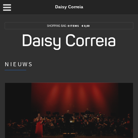
Daisy Correia
SHOPPING BAG:
0 ITEMS
€
0,00
NIEUWS