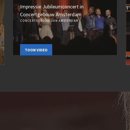
Impressie Jubileumconcert in
Concertgebouw Amsterdam
CONCERTGEBOUW VAN AMSTERDAM
TOON VIDEO