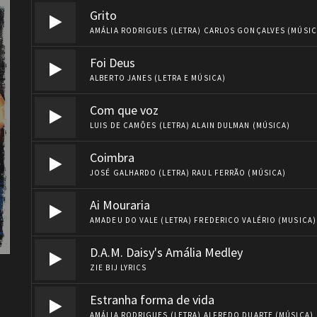
Grito
AMÁLIA RODRIGUES (LETRA) CARLOS GONÇALVES (MÚSI
Foi Deus
ALBERTO JANES (LETRA E MÚSICA)
Com que voz
LUIS DE CAMÕES (LETRA) ALAIN DULMAN (MÚSICA)
Coimbra
JOSÉ GALHARDO (LETRA) RAUL FERRÃO (MÚSICA)
Ai Mouraria
AMADEU DO VALE (LETRA) FREDERICO VALÉRIO (MUSICA
D.A.M. Daisy's Amália Medley
ZIE BIJ LYRICS
Estranha forma de vida
AMÁLIA RODRIGUES (LETRA) ALFREDO DUARTE (MÚSICA