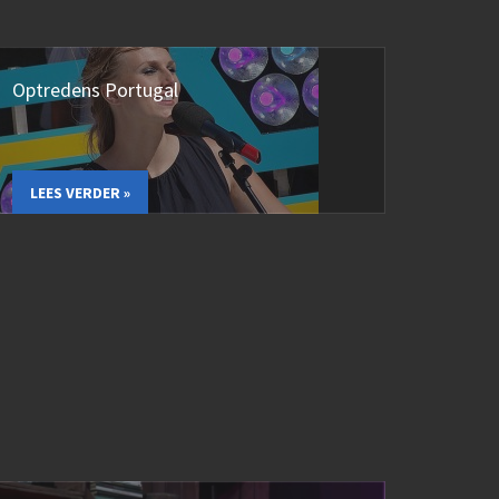
Optredens Portugal
LEES VERDER »