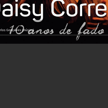
arlos Gonçalves (música)