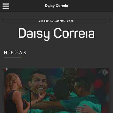
Daisy Correia
SHOPPING BAG:
0 ITEMS
€
0,00
NIEUWS