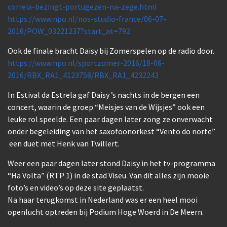
correia-bezingt-portugezen-na-zege.html
https://www.npo.nl/nos-studio-france/06-07-
2016/POW_03221237?start_at=792
Ook de finale bracht Daisy bij Zomerspelen op de radio door.
https://www.npo.nl/sportzomer-2016/18-06-
2016/RBX_RA1_4123758/RBX_RA1_4232243
In Estival da Estrela gaf Daisy ’s nachts in de bergen een
concert, waarin de groep “Meisjes van de Wijsjes” ook een
leuke rol speelde. Een paar dagen later zong ze onverwacht
onder begeleiding van het saxofoonorkest “Vento do norte”
een duet met Henk van Twillert.
Weer een paar dagen later stond Daisy in het tv-programma
“Ha Volta” (RTP 1) in de stad Viseu. Van dit alles zijn mooie
foto’s en video’s op deze site geplaatst.
Na haar terugkomst in Nederland was er een heel mooi
openlucht optreden bij Podium Hoge Woerd in De Meern.