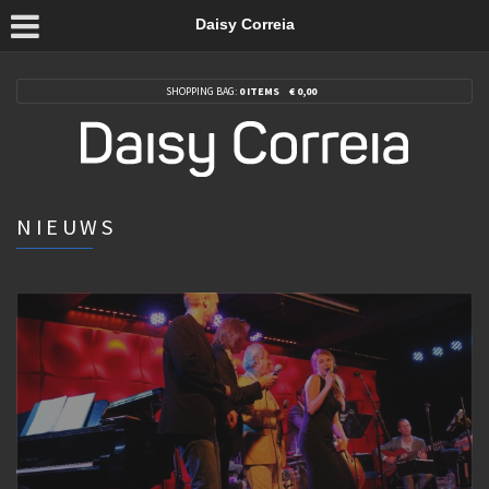
Daisy Correia
SHOPPING BAG:
0 ITEMS
€
0,00
NIEUWS