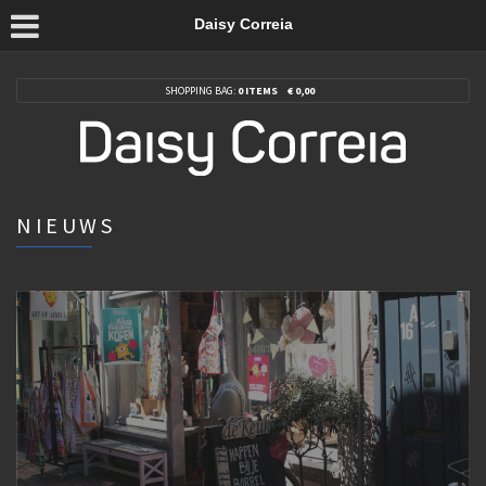
Daisy Correia
SHOPPING BAG:
0 ITEMS
€
0,00
NIEUWS