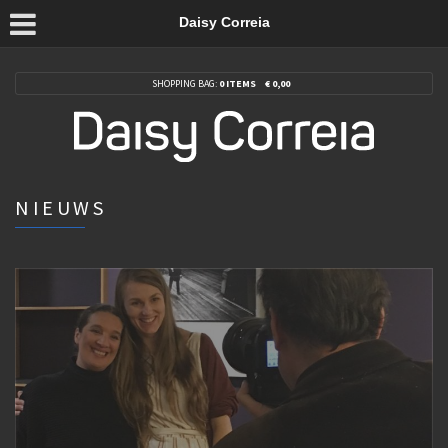
Daisy Correia
SHOPPING BAG:
0 ITEMS
€
0,00
NIEUWS