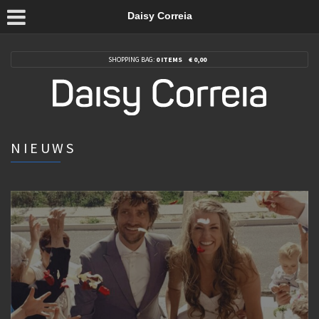
Daisy Correia
SHOPPING BAG:
0 ITEMS
€
0,00
NIEUWS