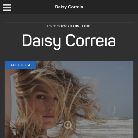
Daisy Correia
SHOPPING BAG:
0 ITEMS
€
0,00
AANBIEDING!