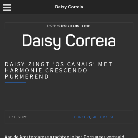
Daisy Correia
SHOPPING BAG:
0 ITEMS
€
0,00
DAISY ZINGT ‘OS CANAIS’ MET
HARMONIE CRESCENDO
PURMEREND
CATEGORY
CONCERT
,
MET ORKEST
Aan de Amsterdamse grachten in het Portugees vertaald