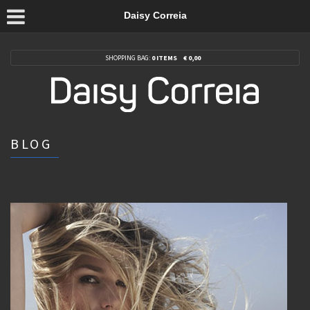
Daisy Correia
SHOPPING BAG:
0 ITEMS
€
0,00
BLOG